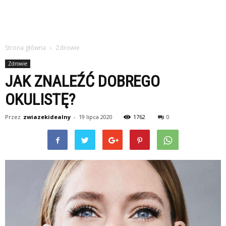
Strona główna
Zdrowie
Zdrowie
JAK ZNALEŹĆ DOBREGO
OKULISTĘ?
Przez
zwiazekidealny
-
19 lipca 2020
1762
0