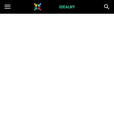
ZwiazekIdealny.pl