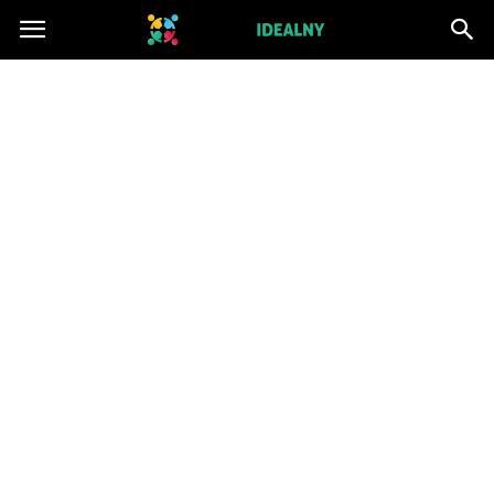
ZwiazekIdealny.pl