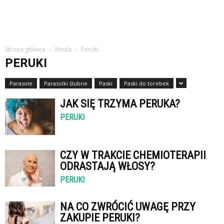
Strona główna
Moda
Peruki
PERUKI
Parasole
Parasolki ślubne
Paski
Paski do torebek
JAK SIĘ TRZYMA PERUKA?
PERUKI
CZY W TRAKCIE CHEMIOTERAPII
ODRASTAJĄ WŁOSY?
PERUKI
NA CO ZWRÓCIĆ UWAGĘ PRZY
ZAKUPIE PERUKI?