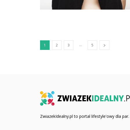
...
1
2
3
5
ZwiazekIdealny.pl to portal lifestyle'owy dla par.