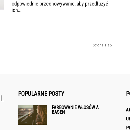
odpowiednie przechowywanie, aby przedłużyć
ich...
Strona 1 z 5
POPULARNE POSTY
P
FARBOWANIE WŁOSÓW A
A
BASEN
U
P