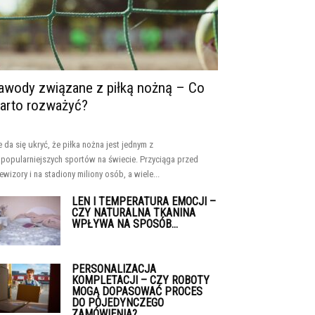
awody związane z piłką nożną – Co
arto rozważyć?
e da się ukryć, że piłka nożna jest jednym z
jpopularniejszych sportów na świecie. Przyciąga przed
lewizory i na stadiony miliony osób, a wiele...
LEN I TEMPERATURA EMOCJI –
CZY NATURALNA TKANINA
WPŁYWA NA SPOSÓB...
PERSONALIZACJA
KOMPLETACJI – CZY ROBOTY
MOGĄ DOPASOWAĆ PROCES
DO POJEDYNCZEGO
ZAMÓWIENIA?