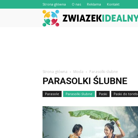
Strona główna
O nas
Reklama
Kontakt
Strona główna
Moda
Parasolki ślubne
PARASOLKI ŚLUBNE
Parasole
Parasolki ślubne
Paski
Paski do toreb