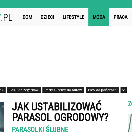
ZwiazekIdealny.pl
DOM
DZIECI
LIFESTYLE
MODA
PRACA
ek
Paski do zegarków
Pasty i kremy do butów
Pasy do pończoch
Z
JAK USTABILIZOWAĆ
PARASOL OGRODOWY?
PARASOLKI ŚLUBNE