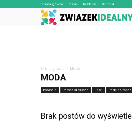
Strona główna
O nas
Reklama
Kontakt
Strona główna
Moda
MODA
Parasole
Parasolki ślubne
Paski
Paski do toreb
Brak postów do wyświetle