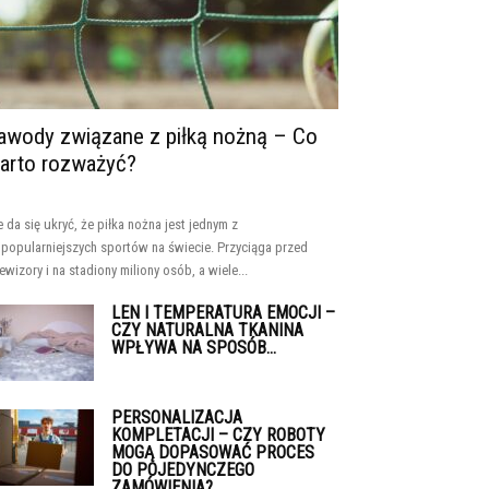
awody związane z piłką nożną – Co
arto rozważyć?
e da się ukryć, że piłka nożna jest jednym z
jpopularniejszych sportów na świecie. Przyciąga przed
lewizory i na stadiony miliony osób, a wiele...
LEN I TEMPERATURA EMOCJI –
CZY NATURALNA TKANINA
WPŁYWA NA SPOSÓB...
PERSONALIZACJA
KOMPLETACJI – CZY ROBOTY
MOGĄ DOPASOWAĆ PROCES
DO POJEDYNCZEGO
ZAMÓWIENIA?