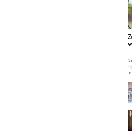
Z
w
Ni
na
te