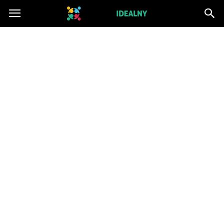
ZwiazekIdealny.pl