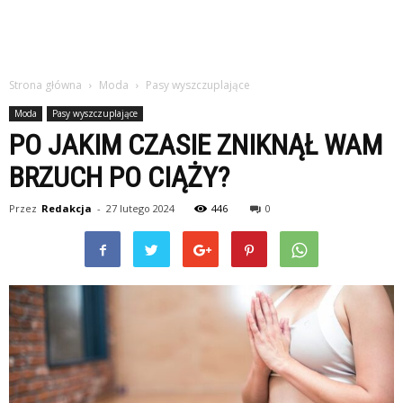
Strona główna
Moda
Pasy wyszczuplające
Moda
Pasy wyszczuplające
PO JAKIM CZASIE ZNIKNĄŁ WAM
BRZUCH PO CIĄŻY?
Przez
Redakcja
-
27 lutego 2024
446
0