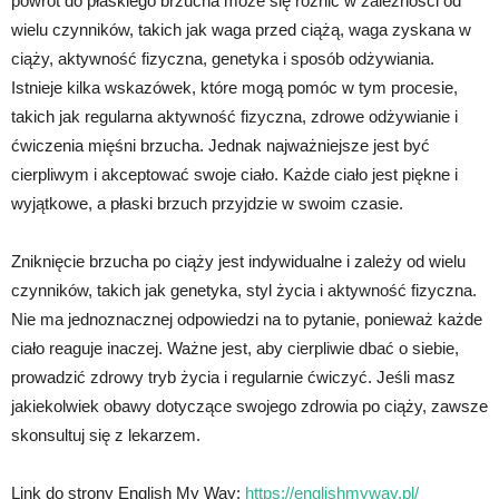
powrót do płaskiego brzucha może się różnić w zależności od
wielu czynników, takich jak waga przed ciążą, waga zyskana w
ciąży, aktywność fizyczna, genetyka i sposób odżywiania.
Istnieje kilka wskazówek, które mogą pomóc w tym procesie,
takich jak regularna aktywność fizyczna, zdrowe odżywianie i
ćwiczenia mięśni brzucha. Jednak najważniejsze jest być
cierpliwym i akceptować swoje ciało. Każde ciało jest piękne i
wyjątkowe, a płaski brzuch przyjdzie w swoim czasie.
Zniknięcie brzucha po ciąży jest indywidualne i zależy od wielu
czynników, takich jak genetyka, styl życia i aktywność fizyczna.
Nie ma jednoznacznej odpowiedzi na to pytanie, ponieważ każde
ciało reaguje inaczej. Ważne jest, aby cierpliwie dbać o siebie,
prowadzić zdrowy tryb życia i regularnie ćwiczyć. Jeśli masz
jakiekolwiek obawy dotyczące swojego zdrowia po ciąży, zawsze
skonsultuj się z lekarzem.
Link do strony English My Way:
https://englishmyway.pl/