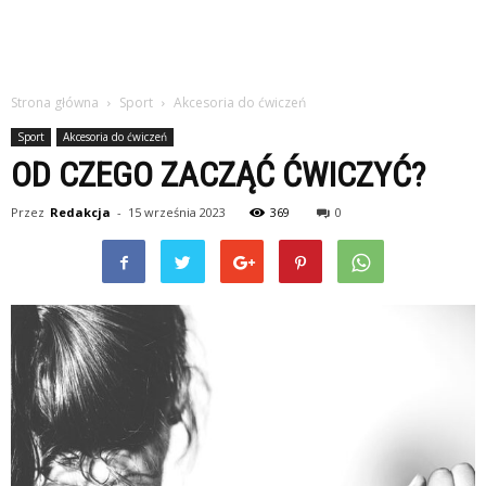
Strona główna
Sport
Akcesoria do ćwiczeń
Sport
Akcesoria do ćwiczeń
OD CZEGO ZACZĄĆ ĆWICZYĆ?
Przez
Redakcja
-
15 września 2023
369
0