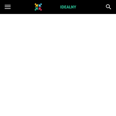
ZwiazekIdealny.pl