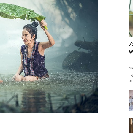
Z
w
Ni
na
te