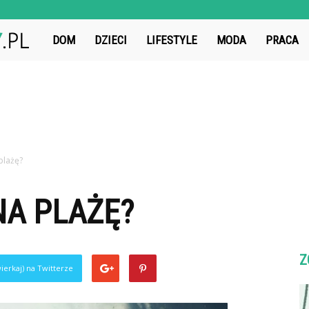
ZwiazekIdealny.pl
DOM
DZIECI
LIFESTYLE
MODA
PRACA
plażę?
NA PLAŻĘ?
Z
ierkaj) na Twitterze