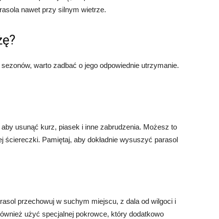
rasola nawet przy silnym wietrze.
żę?
le sezonów, warto zadbać o jego odpowiednie utrzymanie.
 aby usunąć kurz, piasek i inne zabrudzenia. Możesz to
ej ściereczki. Pamiętaj, aby dokładnie wysuszyć parasol
asol przechowuj w suchym miejscu, z dala od wilgoci i
ównież użyć specjalnej pokrowce, który dodatkowo