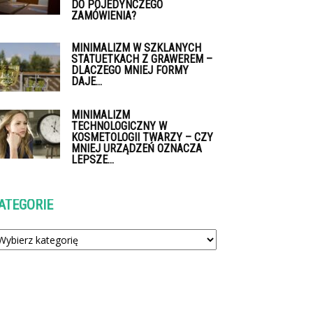
DO POJEDYNCZEGO
ZAMÓWIENIA?
MINIMALIZM W SZKLANYCH
STATUETKACH Z GRAWEREM –
DLACZEGO MNIEJ FORMY
DAJE...
MINIMALIZM
TECHNOLOGICZNY W
KOSMETOLOGII TWARZY – CZY
MNIEJ URZĄDZEŃ OZNACZA
LEPSZE...
ATEGORIE
tegorie