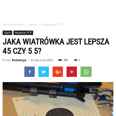
Strona główna
Sport
Akcesoria PCP
Sport
Akcesoria PCP
JAKA WIATRÓWKA JEST LEPSZA
45 CZY 5 5?
Przez
Redakcja
-
26 stycznia 2024
795
0