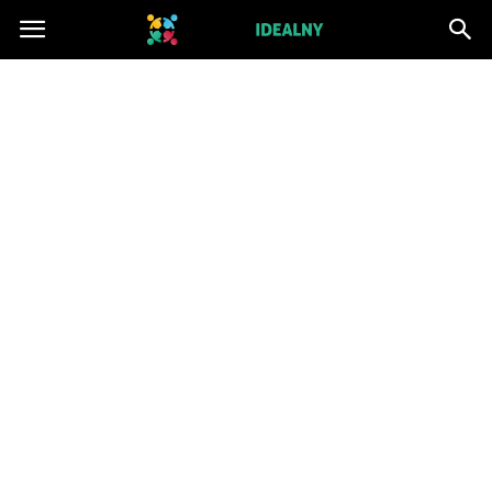
ZwiazekIdealny.pl