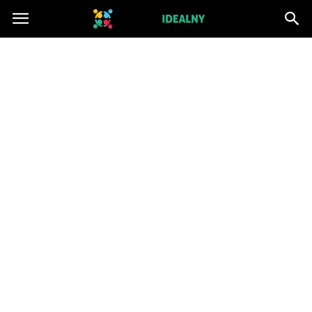
ZwiazekIdealny.pl