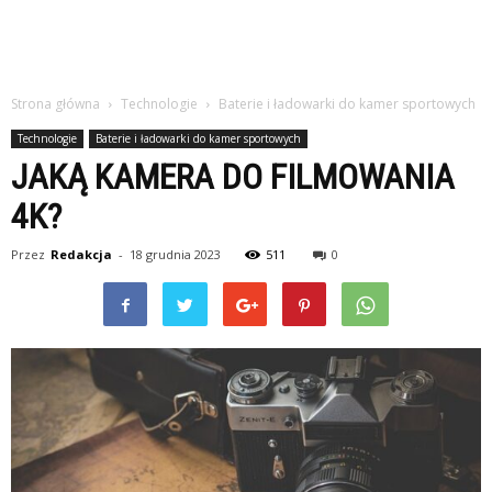
Strona główna
Technologie
Baterie i ładowarki do kamer sportowych
Technologie
Baterie i ładowarki do kamer sportowych
JAKĄ KAMERA DO FILMOWANIA
4K?
Przez
Redakcja
-
18 grudnia 2023
511
0