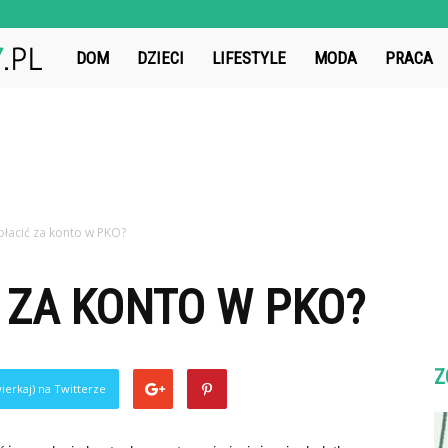
ZwiazekIdealny.pl
DOM
DZIECI
LIFESTYLE
MODA
PRACA
 płacić za konto w PKO?
Ć ZA KONTO W PKO?
Z
ierkaj) na Twitterze