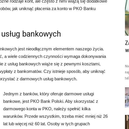
óżne rodzaje kont, ale często z nimi wiążą się dodatkowe
osobów, jak uniknąć płacenia za konto w PKO Banku
 usług bankowych
Z
bankowych jest nieodłącznym elementem naszego życia.
w
ć, a wiele codziennych czynności wymaga dokonywania
nie z usług bankowych wiąże się z pewnymi kosztami,
Ni
 wypłaty z bankomatów. Czy istnieje sposób, aby uniknąć
na
te
korzystać z darmowych usług bankowych.
Jednym z banków, który oferuje darmowe usługi
bankowe, jest PKO Bank Polski. Aby skorzystać z
darmowego konta w PKO, należy spełnić kilka
warunków. Przede wszystkim, trzeba mieć mniej niż 26
lat lub więcej niż 60 lat. Osoby w tych grupach