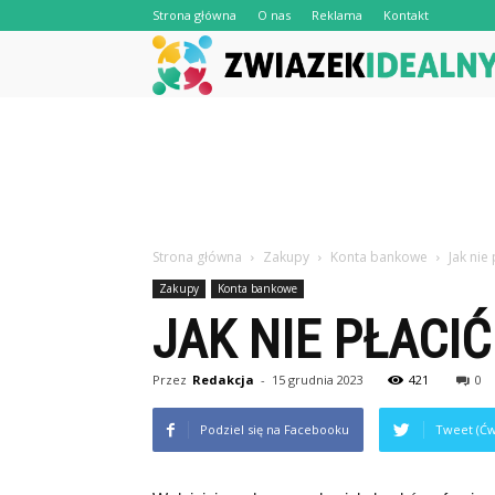
Strona główna
O nas
Reklama
Kontakt
Strona główna
Zakupy
Konta bankowe
Jak nie
Zakupy
Konta bankowe
JAK NIE PŁACI
Przez
Redakcja
-
15 grudnia 2023
421
0
Podziel się na Facebooku
Tweet (Ćw