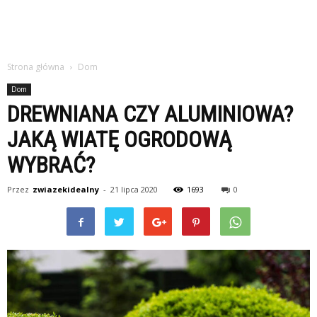
Strona główna
Dom
Dom
DREWNIANA CZY ALUMINIOWA?
JAKĄ WIATĘ OGRODOWĄ
WYBRAĆ?
Przez
zwiazekidealny
-
21 lipca 2020
1693
0