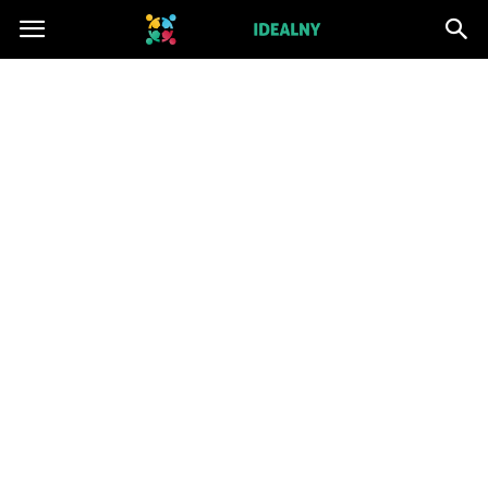
ZwiazekIdealny.pl