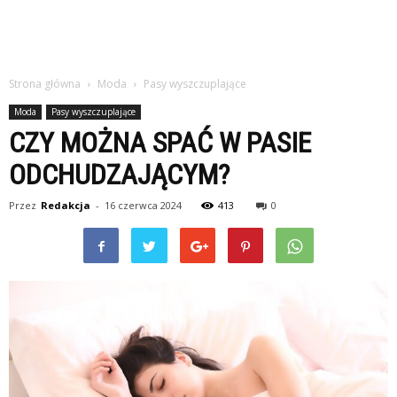
Strona główna
Moda
Pasy wyszczuplające
Moda
Pasy wyszczuplające
CZY MOŻNA SPAĆ W PASIE
ODCHUDZAJĄCYM?
Przez
Redakcja
-
16 czerwca 2024
413
0