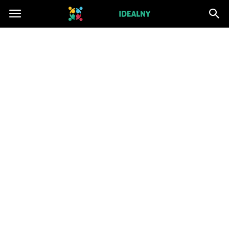
ZwiazekIdealny.pl