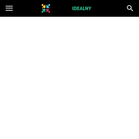
ZwiazekIdealny.pl