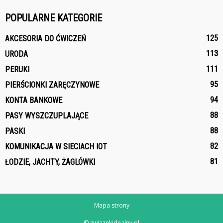
POPULARNE KATEGORIE
125
AKCESORIA DO ĆWICZEŃ
113
URODA
111
PERUKI
95
PIERŚCIONKI ZARĘCZYNOWE
94
KONTA BANKOWE
88
PASY WYSZCZUPLAJĄCE
88
PASKI
82
KOMUNIKACJA W SIECIACH IOT
81
ŁODZIE, JACHTY, ŻAGLÓWKI
Mapa strony
© zwiazekidealny.pl