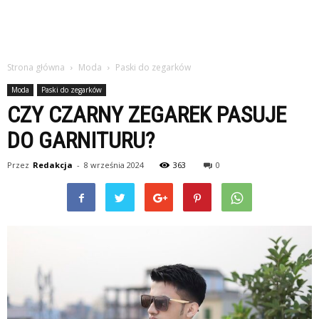
Strona główna
Moda
Paski do zegarków
Moda
Paski do zegarków
CZY CZARNY ZEGAREK PASUJE
DO GARNITURU?
Przez
Redakcja
-
8 września 2024
363
0