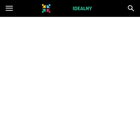
ZwiazekIdealny.pl