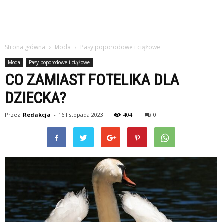
Strona główna
Moda
Pasy poporodowe i ciążowe
Moda
Pasy poporodowe i ciążowe
CO ZAMIAST FOTELIKA DLA
DZIECKA?
Przez
Redakcja
-
16 listopada 2023
404
0