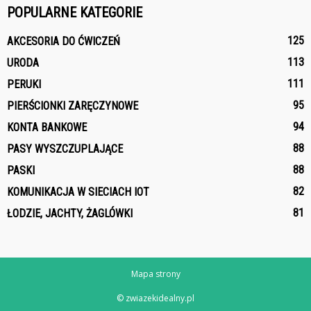
POPULARNE KATEGORIE
125
AKCESORIA DO ĆWICZEŃ
113
URODA
111
PERUKI
95
PIERŚCIONKI ZARĘCZYNOWE
94
KONTA BANKOWE
88
PASY WYSZCZUPLAJĄCE
88
PASKI
82
KOMUNIKACJA W SIECIACH IOT
81
ŁODZIE, JACHTY, ŻAGLÓWKI
Mapa strony
© zwiazekidealny.pl