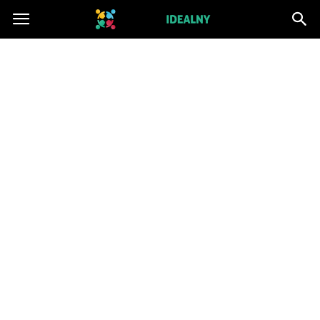
ZwiazekIdealny.pl