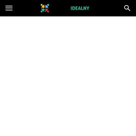
ZwiazekIdealny.pl