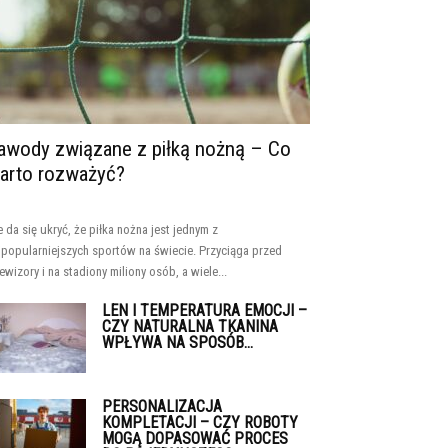
awody związane z piłką nożną – Co
arto rozważyć?
e da się ukryć, że piłka nożna jest jednym z
jpopularniejszych sportów na świecie. Przyciąga przed
lewizory i na stadiony miliony osób, a wiele...
LEN I TEMPERATURA EMOCJI –
CZY NATURALNA TKANINA
WPŁYWA NA SPOSÓB...
PERSONALIZACJA
KOMPLETACJI – CZY ROBOTY
MOGĄ DOPASOWAĆ PROCES