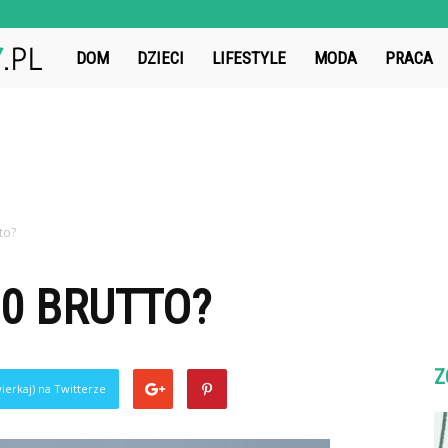
ZwiazekIdealny.pl
DOM
DZIECI
LIFESTYLE
MODA
PRACA
tto?
00 BRUTTO?
Z
ierkaj) na Twitterze