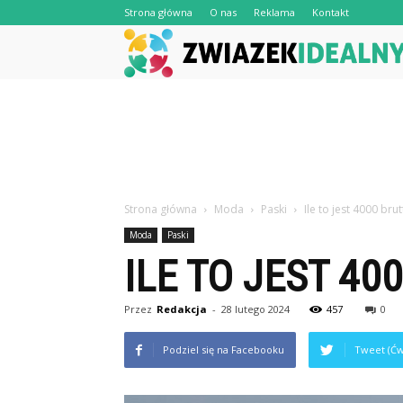
Strona główna
O nas
Reklama
Kontakt
Strona główna
Moda
Paski
Ile to jest 4000 bru
Moda
Paski
ILE TO JEST 40
Przez
Redakcja
-
28 lutego 2024
457
0
Podziel się na Facebooku
Tweet (Ćw