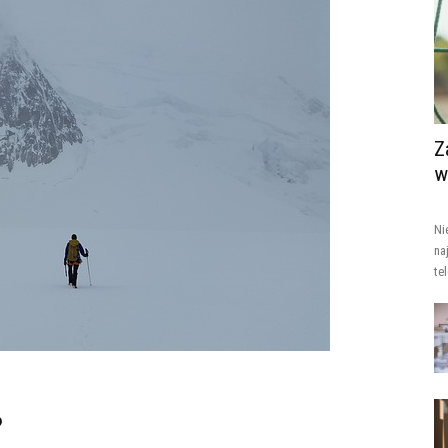
Z
w
Ni
na
te
?