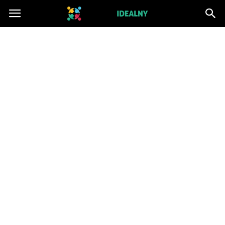
ZwiazekIdealny.pl