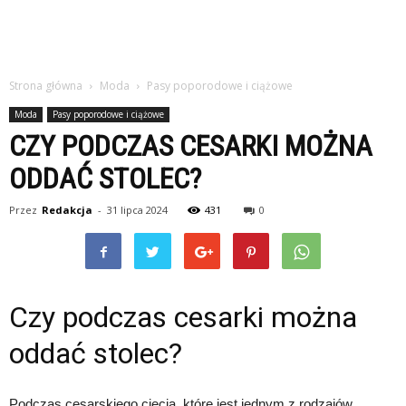
Strona główna
Moda
Pasy poporodowe i ciążowe
Moda
Pasy poporodowe i ciążowe
CZY PODCZAS CESARKI MOŻNA
ODDAĆ STOLEC?
Przez
Redakcja
-
31 lipca 2024
431
0
Czy podczas cesarki można
oddać stolec?
Podczas cesarskiego cięcia, które jest jednym z rodzajów